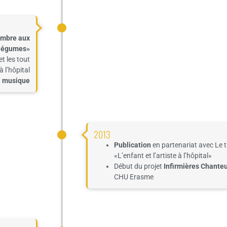
mbre aux
légu
mes»
 et les tout
à l’hôpital
a musique
2013
Publication
en partenariat avec Le 
«
L’enfant et l’artiste à l’hôpital
»
Début du
projet
Infirm
ières Chante
CHU Erasme