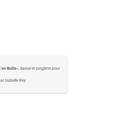
l en Bu
lle
»,
danse et jonglerie pour
ar Isabelle Rey