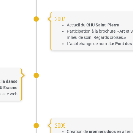
2007
Accueil du
CHU Saint-Pierre
Participation
à la brochure: «Art et 
milieu
de soin. Regards croisés.»
L’asbl
chang
e de nom :
Le Pont des 
:
la danse
U Erasme
u site web
2009
Création de
premiers duos
en alter