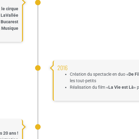
:
le cirque
 LaVallée
 Bucarest
& Musique
2016
Création du spectacle en
duo «
De Fi
les tout-petits
Réalisation du
film
«
La Vie es
t Là
»
p
es 20 ans !