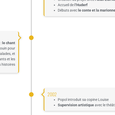
Accueil de
l’
Huderf
Débuts avec
le conte et la mar
ionne
 :
le chant
ouin pour
alades, et
ants et les
 histoires
2002
Popol introduit sa copine Louise
Supervision artistique
avec le théâ