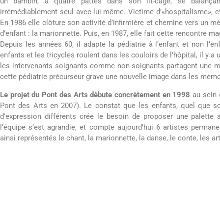
un bambin, à quatre pattes dans son lit-cage, se balançan
irrémédiablement seul avec lui-même. Victime d’«hospitalisme», eff
En 1986 elle clôture son activité d’inﬁrmière et chemine vers un m
d’enfant : la marionnette. Puis, en 1987, elle fait cette rencontre 
Depuis les années 60, il adapte la pédiatrie à l’enfant et non l’en
enfants et les tricycles roulent dans les couloirs de l’hôpital, il y a
les intervenants soignants comme non-soignants partagent une mê
cette pédiatrie précurseur grave une nouvelle image dans les mémo
Le projet du Pont des Arts débute concrètement en 1998
au sein d
Pont des Arts en 2007). Le constat que les enfants, quel que so
d’expression différents crée le besoin de proposer une palette a
l’équipe s’est agrandie, et compte aujourd’hui 6 artistes permane
ainsi représentés le chant, la marionnette, la danse, le conte, les ar