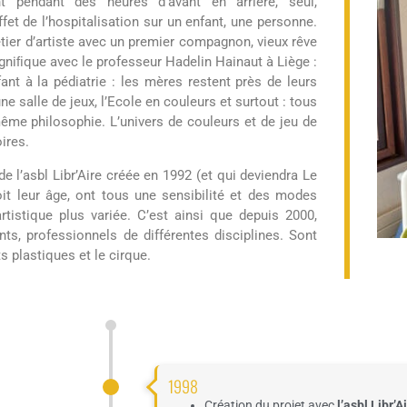
t pendant des heures d’avant en arrière, seul,
et de l’hospitalisation sur un enfant, une personne.
étier d’artiste avec un premier compagnon, vieux rêve
magniﬁque avec le professeur Hadelin Hainaut à Liège :
fant à la pédiatrie : les mères restent près de leurs
 une salle de jeux, l’Ecole en couleurs et surtout : tous
me philosophie. L’univers de couleurs et de jeu de
ires.
e l’asbl Libr’Aire créée en 1992 (et qui deviendra Le
it leur âge, ont tous une sensibilité et des modes
rtistique plus variée. C’est ainsi que depuis 2000,
nts, professionnels de différentes disciplines. Sont
ts plastiques et le cirque.
1998
Création du projet avec
l’asbl Libr’Ai