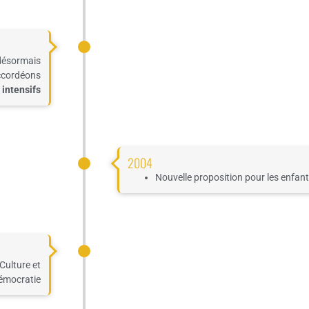
désormais
ccordéons
 intensifs
2004
Nouvelle proposition pour les enfant
Culture et
émocratie