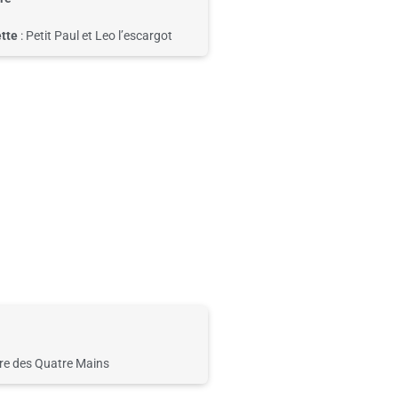
tt
e
:
Petit
Paul et Leo l’escargot
tre des Quatre Mains