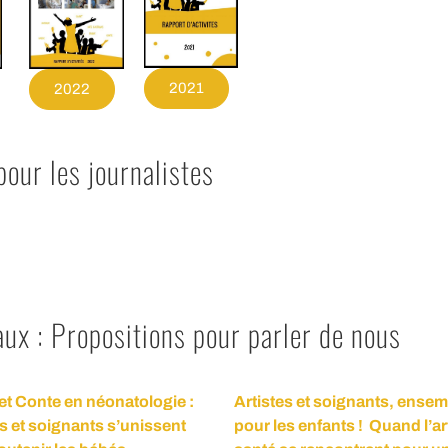
2021
2022
pour les journalistes
x : Propositions pour parler de nous
et Conte en néonatologie :
Artistes et soignants, ense
es et soignants s’unissent
pour les enfants !
Quand l’art