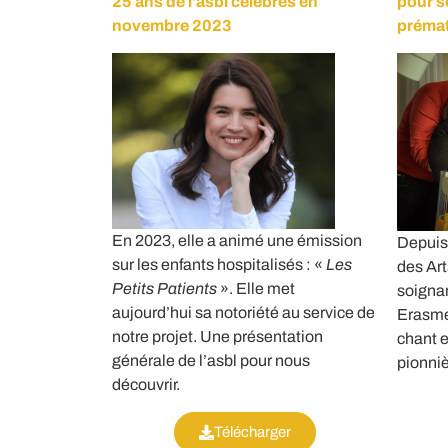
25 ans de l’asbl célébrés en
pour s
novembre 2023
prémat
En 2023, elle a animé une émission
Depuis 
sur les enfants hospitalisés : «
Les
des Ar
Petits Patients
». Elle met
soigna
aujourd’hui sa notoriété au service de
Erasme 
notre projet. Une présentation
chant 
générale de l’asbl pour nous
pionniè
découvrir.
Télécharger