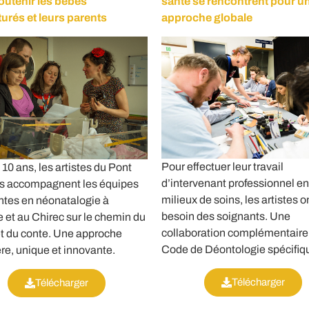
outenir les bébés
santé se rencontrent pour u
urés et leurs parents
approche globale
Pour effectuer leur travail
10 ans, les artistes du Pont
d’intervenant professionnel en
ts accompagnent les équipes
milieux de soins, les artistes o
ntes en néonatalogie à
besoin des soignants. Une
et au Chirec sur le chemin du
collaboration complémentaire,
et du conte. Une approche
Code de Déontologie spécifiq
re, unique et innovante.
Télécharger
Télécharger