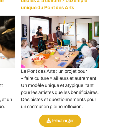
ne
dédiés à la culture ? L’exemple
unique du Pont des Arts
Le Pont des Arts : un projet pour
« faire culture » ailleurs et autrement.
nt
Un modèle unique et atypique, tant
pour les artistes que les bénéficiaires.
 et un
Des pistes et questionnements pour
ue.
un secteur en pleine réflexion.
Télécharger